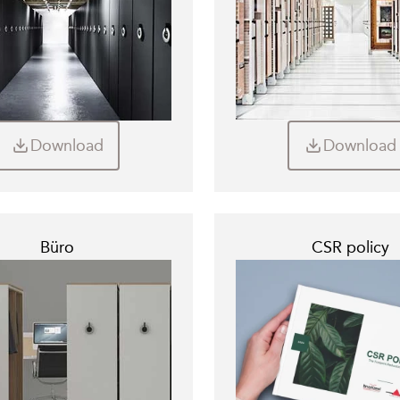
Download
Download
Büro
CSR policy