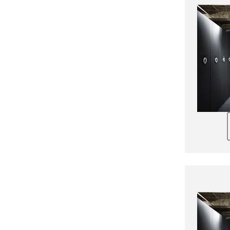
Produktbroschüren
Broschürensegment
Andere Broschüren
Leaflets
E-Books
Technische Datenblätter
Unterlagen