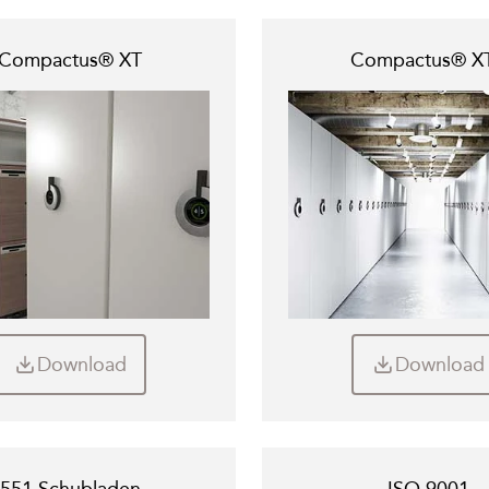
Compactus® XT
Compactus® X
Download
Download
551 Schubladen
ISO 9001