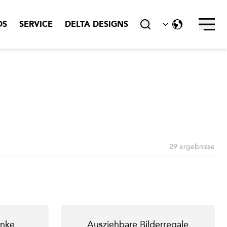
schließen
DS
SERVICE
DELTA DESIGNS
29 ergebnisse
änke
Ausziehbare Bilderregale